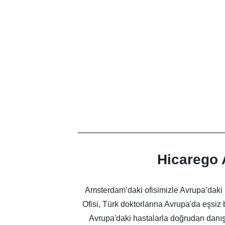
Hicarego, sağlık turizmi sektöründe ih
sunuyor! Ofis, çağrı merkezi, sağlık 
çözümlerle, işinizi daha geniş kitlelere u
sağlıyoruz. Hicarego ile işinizi büyütmek
çok daha kolay! Bize ka
Hicarego 
Amsterdam’daki ofisimizle Avrupa’daki
Ofisi, Türk doktorlarına Avrupa'da eşsiz 
Avrupa'daki hastalarla doğrudan danışm