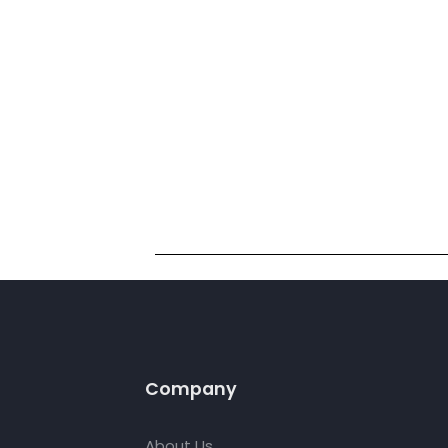
Nede
Hicarego ile çalışmak, Türk doktorlarına 
Biz Hollanda merkezli bir şirket olarak, 
hasta kitlesine ulaşmalarını sağlıyoru
Hicarego olarak biz, doktorlarımıza ulusla
sunuyoruz. Avrupa pazarına açılmak,
uluslararası bir kariyer fır
Company
About Us