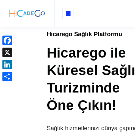
Hicarego Sağlık Platformu
Hicarego ile
F
a
X
Küresel Sağl
c
L
e
i
Turizminde
b
S
n
o
h
k
Öne Çıkın!
o
a
e
k
r
d
e
I
Sağlık hizmetlerinizi dünya çapı
n