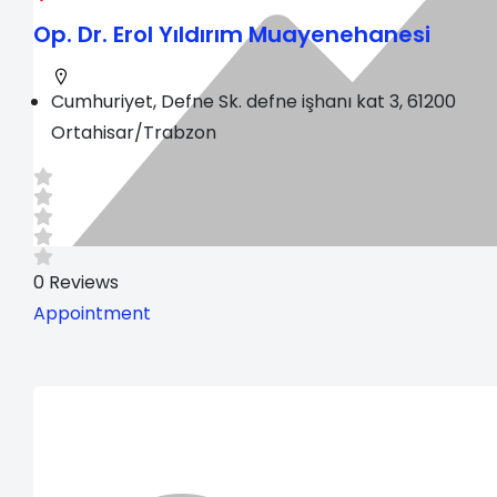
Op. Dr. Erol Yıldırım Muayenehanesi
Cumhuriyet, Defne Sk. defne işhanı kat 3, 61200
Ortahisar/Trabzon
0
Reviews
Appointment