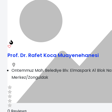
Prof. Dr. Rafet Koca Muayenehanesi
Ontemmuz Mah. Belediye Blv. Elmaspark A1 Blok No
Merkez/Zonguldak
0
Reviews