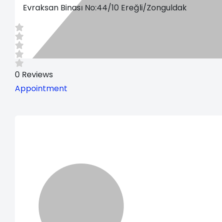
Evraksan Binası No:44/10 Ereğli/Zonguldak
0
Reviews
Appointment