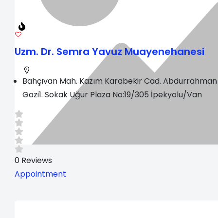
Uzm. Dr. Semra Yavuz Muayenehanesi
Bahçıvan Mah. Kazım Karabekir Cad. Abdurrahman
Gazi1. Sokak Uğur Plaza No:19/305 İpekyolu/Van
0
Reviews
Appointment