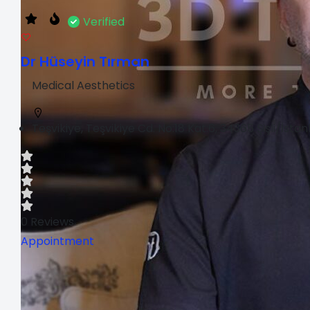
Verified
Dr Hüseyin Tırman
Medical Aesthetics
Teşvikiye, Teşvikiye Cd. No:18 Kat:6, 34365 Şişli/İstan
0
Reviews
Appointment