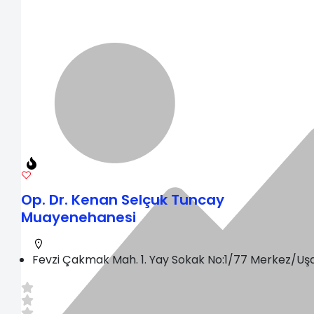
Op. Dr. Kenan Selçuk Tuncay
Muayenehanesi
Fevzi Çakmak Mah. 1. Yay Sokak No:1/77 Merkez/Uş