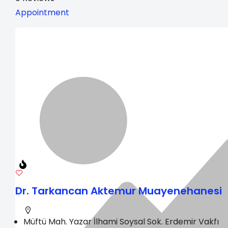
Appointment
Dr. Tarkancan Aktemur Muayenehanesi
Müftü Mah. Yazar İlhami Soysal Sok. Erdemir Vakfı