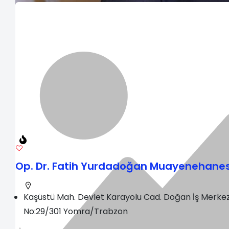
Op. Dr. Fatih Yurdadoğan Muayenehanes
Kaşüstü Mah. Devlet Karayolu Cad. Doğan İş Merkez
No:29/301 Yomra/Trabzon