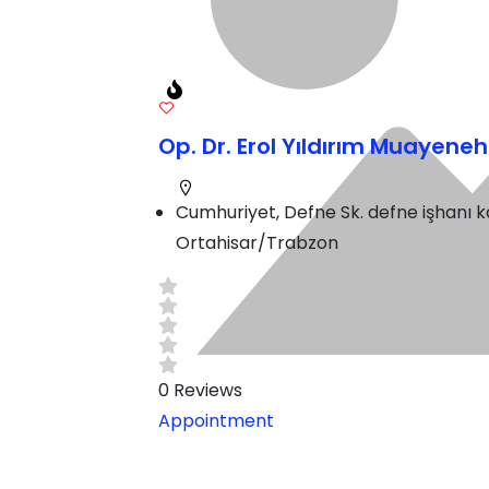
Op. Dr. Erol Yıldırım Muayene
Cumhuriyet, Defne Sk. defne işhanı k
Ortahisar/Trabzon
0
Reviews
Appointment