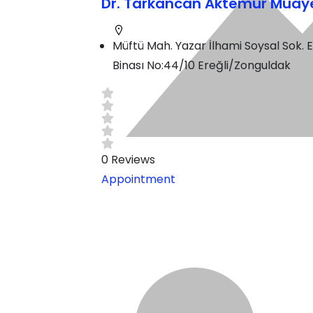
Dr. Tarkancan Aktemur Muay
Müftü Mah. Yazar İlhami Soysal Sok. 
Binası No:44/10 Ereğli/Zonguldak
0
Reviews
Appointment