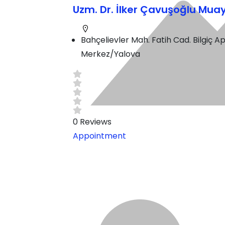
Uzm. Dr. İlker Çavuşoğlu Mu
Bahçelievler Mah. Fatih Cad. Bilgiç Ap
Merkez/Yalova
0
Reviews
Appointment