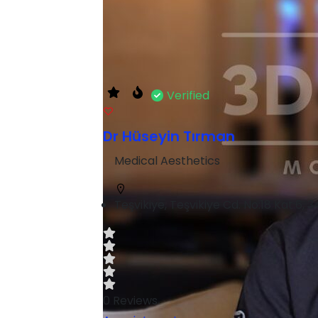
Verified
Dr Hüseyin Tırman
Medical Aesthetics
Teşvikiye, Teşvikiye Cd. No:18 Kat:6, 3
0
Reviews