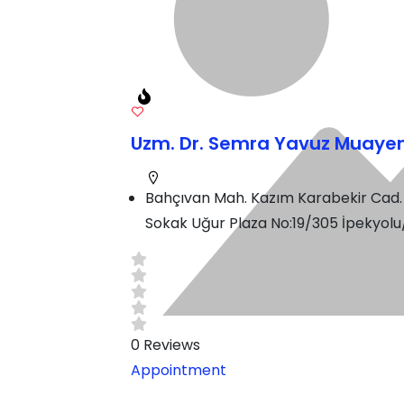
Uzm. Dr. Semra Yavuz Muaye
Bahçıvan Mah. Kazım Karabekir Cad.
Sokak Uğur Plaza No:19/305 İpekyol
0
Reviews
Appointment