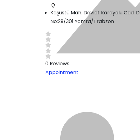
Kaşüstü Mah. Devlet Karayolu Cad. D
No:29/301 Yomra/Trabzon
0
Reviews
Appointment