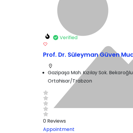
Verified
Prof. Dr. Süleyman Güven M
Gazipaşa Mah. Kızılay Sok. Bekaroğlu
Ortahisar/Trabzon
0
Reviews
Appointment