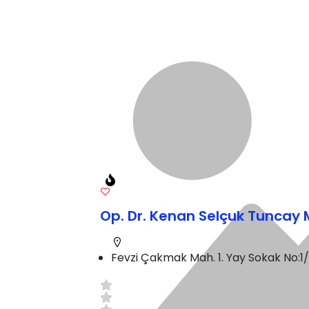
Op. Dr. Kenan Selçuk Tuncay
Fevzi Çakmak Mah. 1. Yay Sokak No: